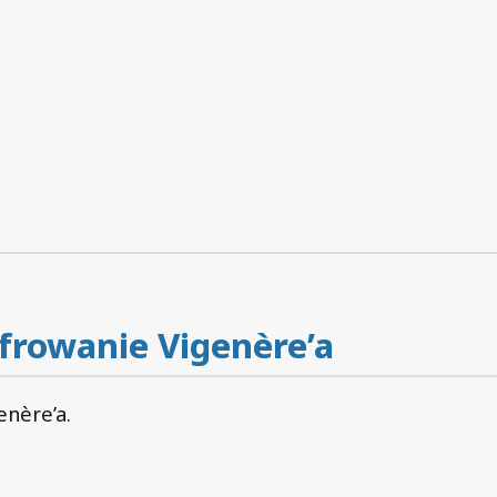
yfrowanie Vigenère’a
nère’a.