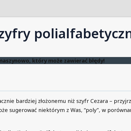
zyfry polialfabetycz
maszynowo, który może zawierać błędy!
cznie bardziej złożonemu niż szyfr Cezara – przyjr
oże sugerować niektórym z Was, “poly”, w porównan