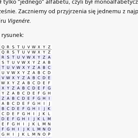
ł tylko “jednego” alfabetu, czyli był monoalfabetycz
eśnie. Zaczniemy od przyjrzenia się jednemu z naj
fru
Vigenére
.
y rysunek: