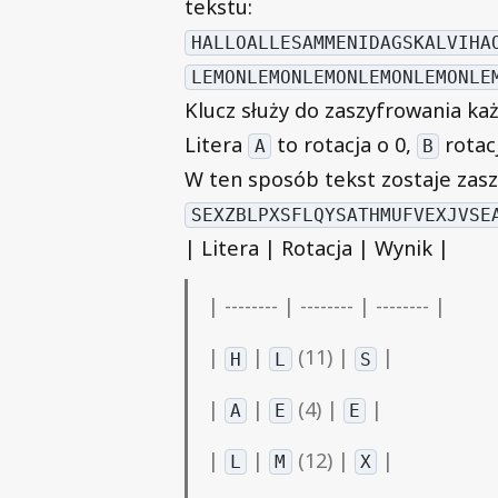
tekstu:
HALLOALLESAMMENIDAGSKALVIHA
LEMONLEMONLEMONLEMONLEMONLE
Klucz służy do zaszyfrowania ka
Litera
to rotacja o 0,
rotac
A
B
W ten sposób tekst zostaje zasz
SEXZBLPXSFLQYSATHMUFVEXJVSE
| Litera | Rotacja | Wynik |
| -------- | -------- | -------- |
|
|
(11) |
|
H
L
S
|
|
(4) |
|
A
E
E
|
|
(12) |
|
L
M
X