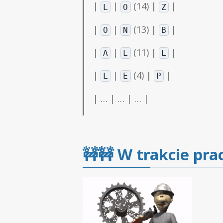
|
|
(14) |
|
L
O
Z
|
|
(13) |
|
O
N
B
|
|
(11) |
|
A
L
L
|
|
(4) |
|
L
E
P
| … | … | … |
🚧🚧
W trakcie pra