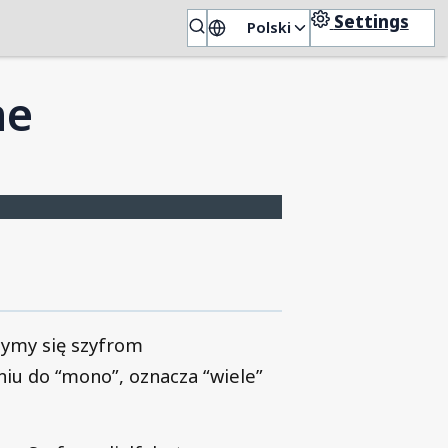
Settings
Polski
🇵🇱
ne
zymy się szyfrom
iu do “mono”, oznacza “wiele”