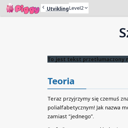
Piggy
Level
1
Level
2
Utvikling
S
To jest tekst przetłumaczony 
Teoria
Teraz przyjrzymy się czemuś zna
polialfabetycznym! Jak nazwa m
zamiast “jednego”.