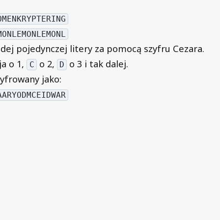
OMENKRYPTERING
MONLEMONLEMONL
żdej pojedynczej litery za pomocą szyfru Cezara.
ja o 1,
o 2,
o 3 i tak dalej.
C
D
yfrowany jako:
AARYODMCEIDWAR