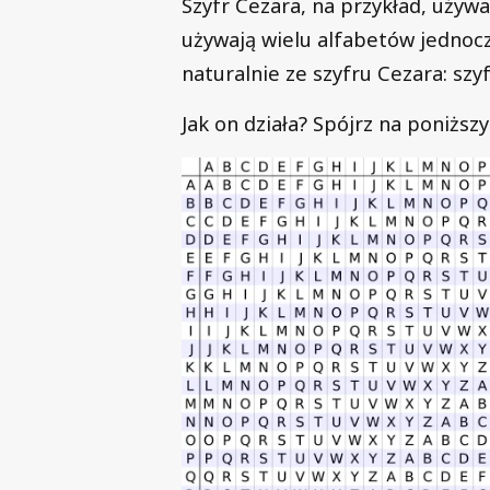
Szyfr Cezara, na przykład, używa
używają wielu alfabetów jednocz
naturalnie ze szyfru Cezara: szy
Jak on działa? Spójrz na poniższ