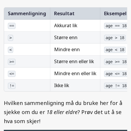
Sammenligning
Resultat
Eksempel
Akkurat lik
-
==
age == 18
Større enn
- 
>
age > 18
Mindre enn
- 
<
age < 18
Større enn eller lik
-
>=
age >= 18
Mindre enn eller lik
-
<=
age <= 18
Ikke lik
-
!=
age != 18
Hvilken sammenligning må du bruke her for å
sjekke om du er
18 eller eldre
? Prøv det ut å se
hva som skjer!