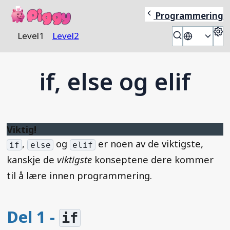
Piggy
Programmering
S
Level
1
Level
2
🇳🇴
if, else og elif
Viktig!
,
og
er noen av de viktigste,
if
else
elif
kanskje de
viktigste
konseptene dere kommer
til å lære innen programmering.
Del 1 -
if