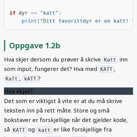
if
dyr
==
"katt"
:
print
(
"Ditt favorittdyr er en katt! *
Oppgave 1.2b
Hva skjer dersom du prøver å skrive
inn
Katt
som input, fungerer det? Hva med
,
KATT
,
?
KaTt
kATT
Hva skjer?
Det som er viktigst å vite er at du må skrive
teksten inn på rett måte. Store og små
bokstaver er forskjellige når det gjelder kode,
så
og
er like forskjellige fra
KATT
katt