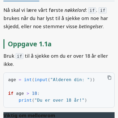
Nå skal vi lære vårt første
nøkkelord
:
.
if
if
brukes når du har lyst til å sjekke om noe har
skjedd, eller noe stemmer visse
betingelser
.
Oppgave 1.1a
Bruk
til å sjekke om du er over 18 år eller
if
ikke.
age
=
int
(
input
(
"Alderen din: "
))
if
age
>
18
:
print
(
"Du er over 18 år!"
)
Viktig om mellomrom