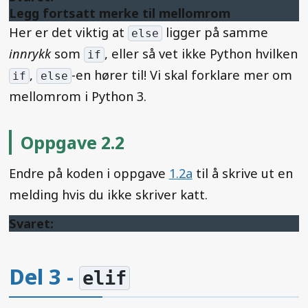
Legg fortsatt merke til mellomrom
Her er det viktig at
ligger på samme
else
innrykk
som
, eller så vet ikke Python hvilken
if
,
-en hører til! Vi skal forklare mer om
if
else
mellomrom i Python 3.
Oppgave 2.2
Endre på koden i oppgave
1.2a
til å skrive ut en
melding hvis du ikke skriver katt.
Svaret:
Del 3 -
elif