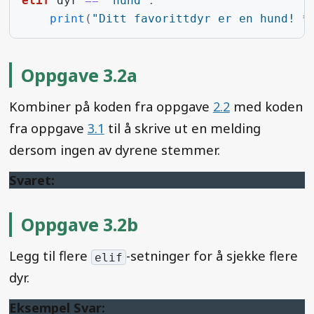
elif
dyr
==
"hund"
:
print
(
"Ditt favorittdyr er en hund! *
Oppgave 3.2a
Kombiner på koden fra oppgave
2.2
med koden
fra oppgave
3.1
til å skrive ut en melding
dersom ingen av dyrene stemmer.
Svaret:
Oppgave 3.2b
Legg til flere
-setninger for å sjekke flere
elif
dyr.
Eksempel Svar: